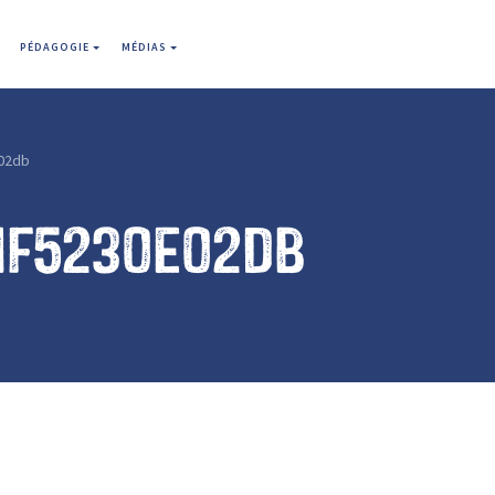
PÉDAGOGIE
MÉDIAS
02db
1f5230e02db