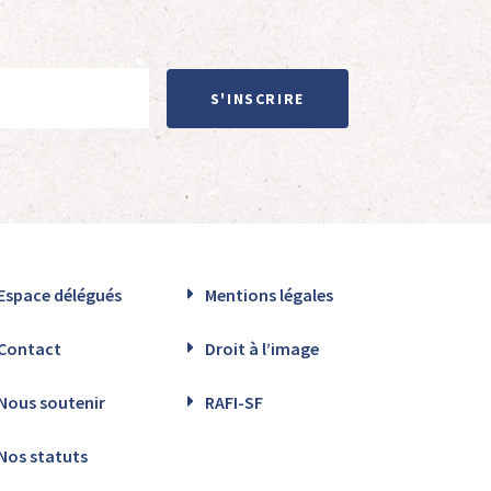
S'INSCRIRE
Espace délégués
Mentions légales
Contact
Droit à l’image
Nous soutenir
RAFI-SF
Nos statuts