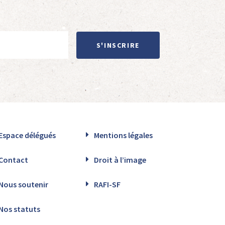
S'INSCRIRE
Espace délégués
Mentions légales
Contact
Droit à l’image
Nous soutenir
RAFI-SF
Nos statuts