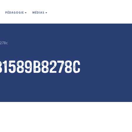
PÉDAGOGIE
MÉDIAS
278c
b1589b8278c