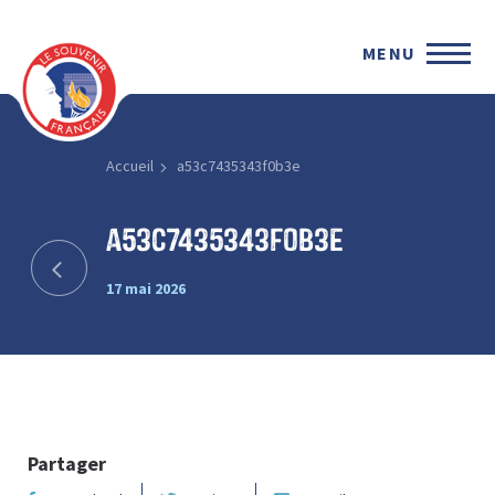
MENU
Accueil
a53c7435343f0b3e
a53c7435343f0b3e
17 mai 2026
Partager