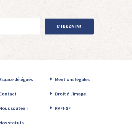
S'INSCRIRE
Espace délégués
Mentions légales
Contact
Droit à l’image
Nous soutenir
RAFI-SF
Nos statuts