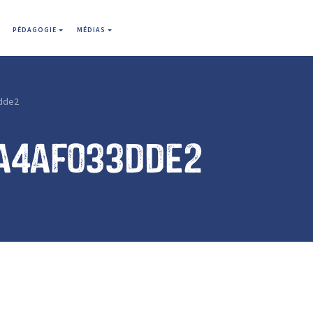
PÉDAGOGIE
MÉDIAS
dde2
a4af033dde2