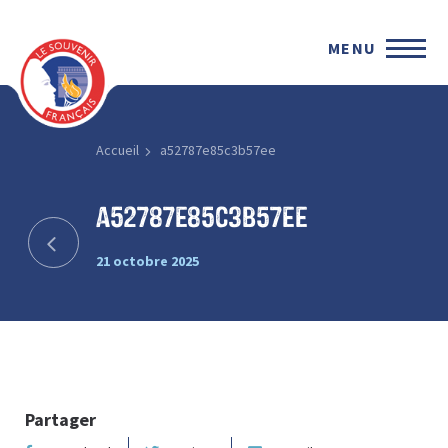
MENU
Accueil
a52787e85c3b57ee
a52787e85c3b57ee
21 octobre 2025
Partager