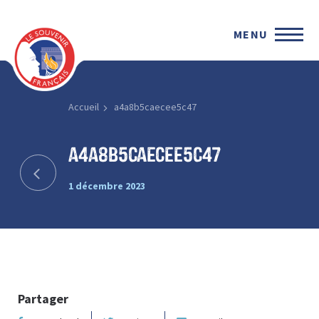
MENU
Accueil
a4a8b5caecee5c47
a4a8b5caecee5c47
1 décembre 2023
Partager