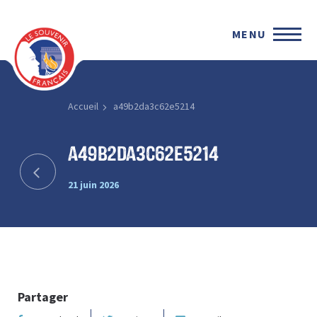
MENU
Accueil
a49b2da3c62e5214
a49b2da3c62e5214
21 juin 2026
Partager