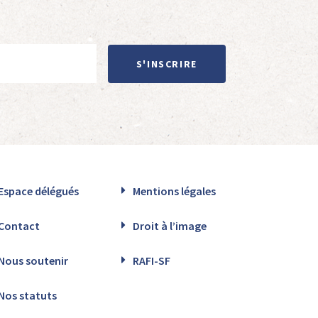
S'INSCRIRE
Espace délégués
Mentions légales
Contact
Droit à l’image
Nous soutenir
RAFI-SF
Nos statuts