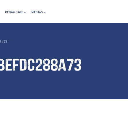
PÉDAGOGIE
MÉDIAS
8a73
befdc288a73