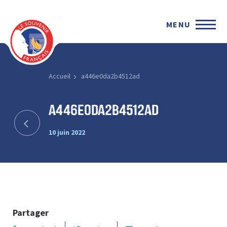
MENU
Accueil
a446e0da2b4512ad
a446e0da2b4512ad
10 juin 2022
Partager