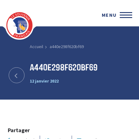
MENU
Accueil
a440e298f620bf69
a440e298f620bf69
12 janvier 2022
Partager