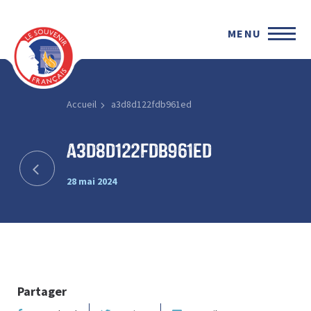
MENU
Accueil
a3d8d122fdb961ed
a3d8d122fdb961ed
28 mai 2024
Partager