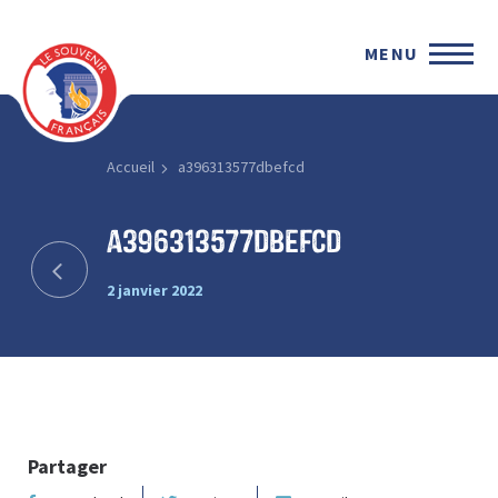
MENU
Accueil
a396313577dbefcd
a396313577dbefcd
2 janvier 2022
Partager