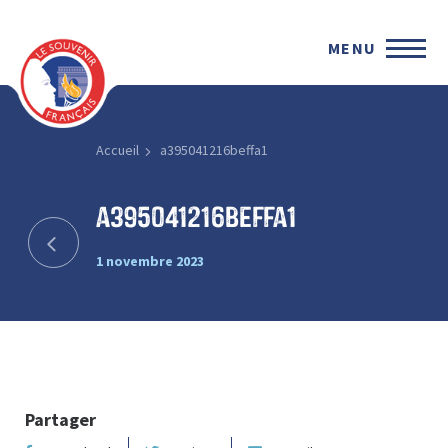
MENU
Accueil
a395041216beffa1
a395041216beffa1
1 novembre 2023
Partager