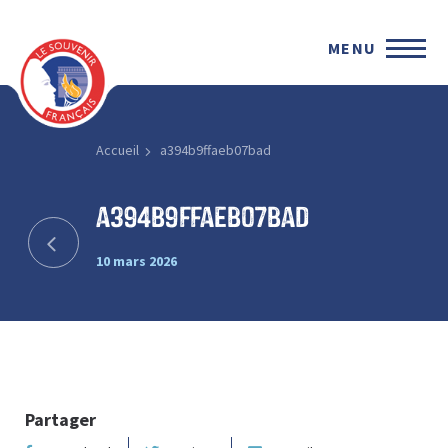
MENU
Accueil
a394b9ffaeb07bad
a394b9ffaeb07bad
10 mars 2026
Partager