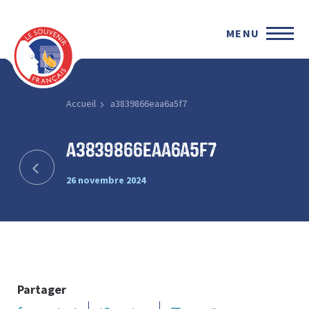
MENU
Accueil
a3839866eaa6a5f7
a3839866eaa6a5f7
26 novembre 2024
Partager