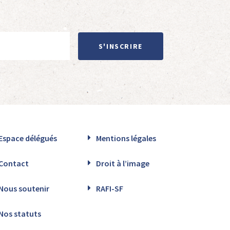
S'INSCRIRE
Espace délégués
Mentions légales
Contact
Droit à l’image
Nous soutenir
RAFI-SF
Nos statuts