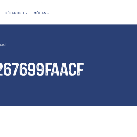
PÉDAGOGIE
MÉDIAS
aacf
267699faacf