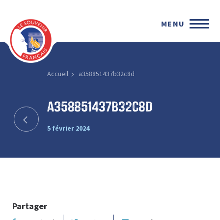
MENU
Accueil
a358851437b32c8d
a358851437b32c8d
5 février 2024
Partager