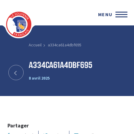
MENU
Accueil
a334ca61a4dbf695
a334ca61a4dbf695
8 avril 2025
Partager