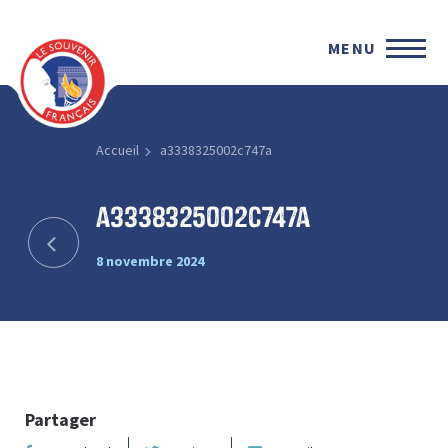
MENU
Accueil
a3338325002c747a
a3338325002c747a
8 novembre 2024
Partager