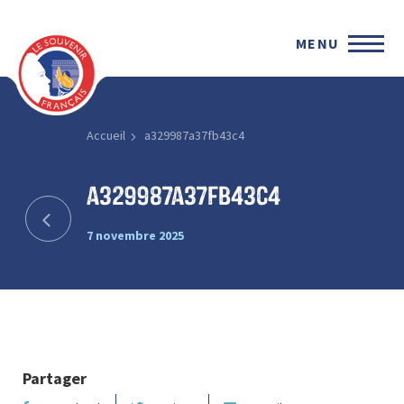
MENU
Accueil
a329987a37fb43c4
a329987a37fb43c4
7 novembre 2025
Partager