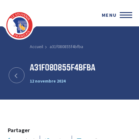
MENU
Accueil
a31f080855f4bfba
a31f080855f4bfba
12 novembre 2024
Partager