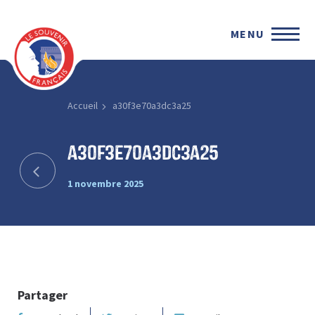
MENU
Accueil
a30f3e70a3dc3a25
a30f3e70a3dc3a25
1 novembre 2025
Partager