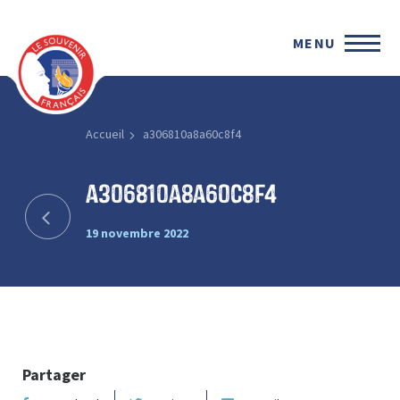
MENU
Accueil
a306810a8a60c8f4
a306810a8a60c8f4
19 novembre 2022
Partager