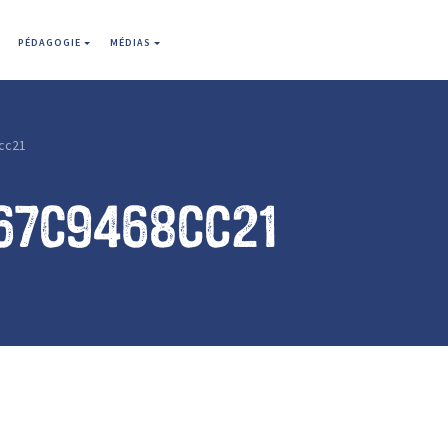
PÉDAGOGIE
MÉDIAS
cc21
67c9468cc21