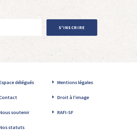
S'INSCRIRE
Espace délégués
Mentions légales
Contact
Droit à l’image
Nous soutenir
RAFI-SF
Nos statuts