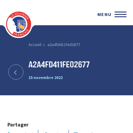
MENU
Accueil
a2a4fd411fe02677
a2a4fd411fe02677
15 novembre 2022
Partager