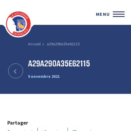
MENU
Accueil
a29a290a35e62115
a29a290a35e62115
5 novembre 2021
Partager