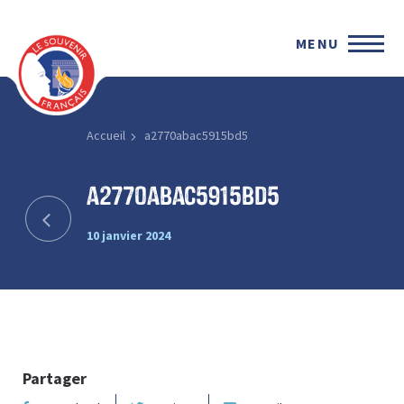
MENU
Accueil
a2770abac5915bd5
a2770abac5915bd5
10 janvier 2024
Partager