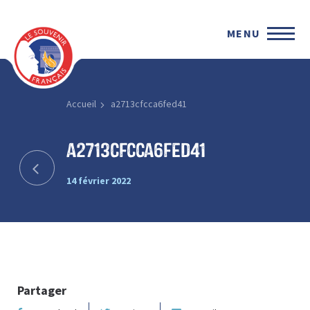
MENU
Accueil
a2713cfcca6fed41
a2713cfcca6fed41
14 février 2022
Partager