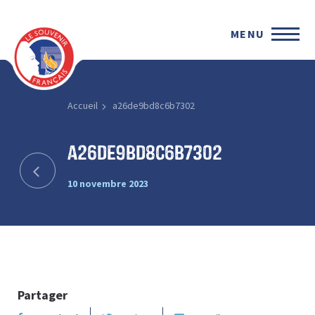
MENU
Accueil
a26de9bd8c6b7302
a26de9bd8c6b7302
10 novembre 2023
Partager