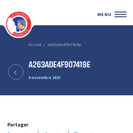
MENU
Accueil
a263ade4f907419e
a263ade4f907419e
6 novembre 2023
Partager