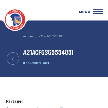
MENU
Accueil
a21acf6365554051
a21acf6365554051
8 novembre 2021
Partager