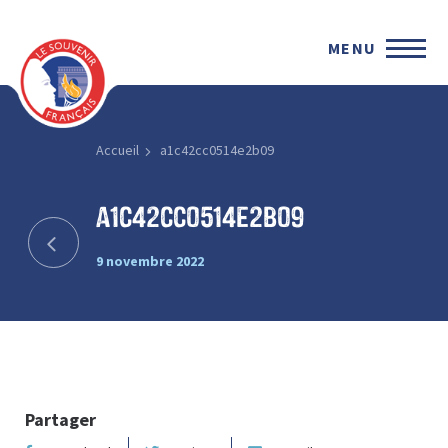
MENU
Accueil
a1c42cc0514e2b09
a1c42cc0514e2b09
9 novembre 2022
Partager