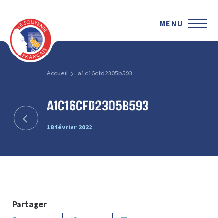
MENU
Accueil
a1c16cfd2305b593
a1c16cfd2305b593
18 février 2022
Partager