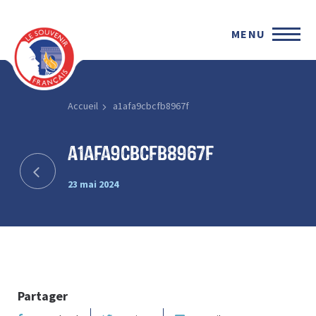
MENU
Accueil
a1afa9cbcfb8967f
a1afa9cbcfb8967f
23 mai 2024
Partager