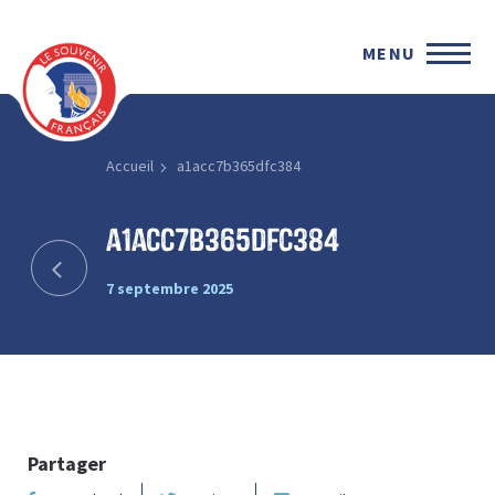
MENU
Accueil
a1acc7b365dfc384
a1acc7b365dfc384
7 septembre 2025
Partager