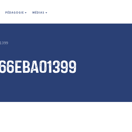
PÉDAGOGIE
MÉDIAS
1399
666eba01399