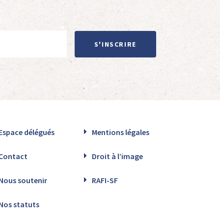
S'INSCRIRE
Espace délégués
Mentions légales
Contact
Droit à l’image
Nous soutenir
RAFI-SF
Nos statuts