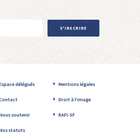
S'INSCRIRE
Espace délégués
Mentions légales
Contact
Droit à l’image
Nous soutenir
RAFI-SF
Nos statuts