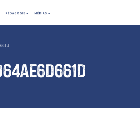
PÉDAGOGIE
MÉDIAS
661d
d64ae6d661d