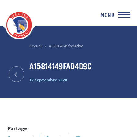
MENU
Accueil
a15814149fad4d9c
a15814149fad4d9c
17 septembre 2024
Partager