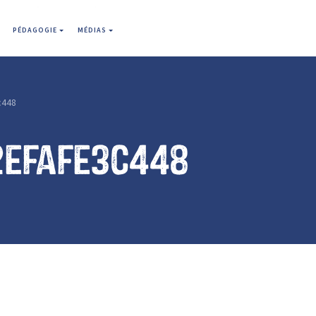
PÉDAGOGIE
MÉDIAS
c448
2efafe3c448