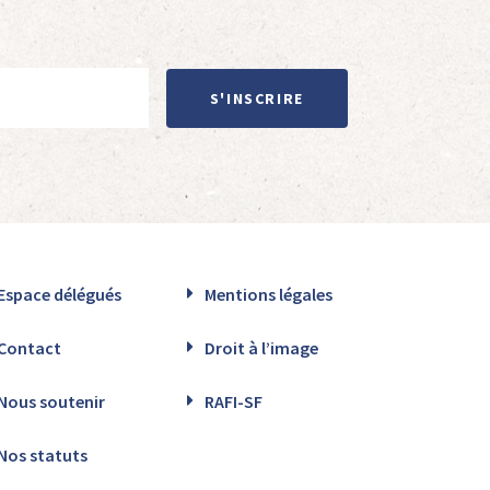
S'INSCRIRE
Espace délégués
Mentions légales
Contact
Droit à l’image
Nous soutenir
RAFI-SF
Nos statuts