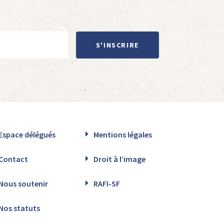
S'INSCRIRE
Espace délégués
Mentions légales
Contact
Droit à l’image
Nous soutenir
RAFI-SF
Nos statuts