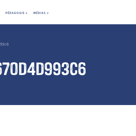
PÉDAGOGIE
MÉDIAS
93c6
670d4d993c6