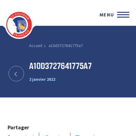
MENU
Accueil
a10d3727641775a7
a10d3727641775a7
2 janvier 2022
Partager