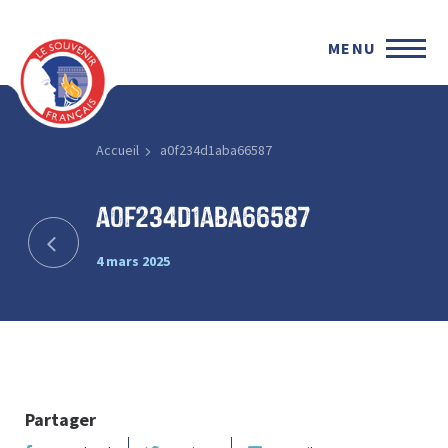
MENU
Accueil
a0f234d1aba66587
a0f234d1aba66587
4 mars 2025
Partager