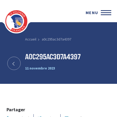
MENU
Accueil
a0c295ac3d7a4397
a0c295ac3d7a4397
11 novembre 2023
Partager