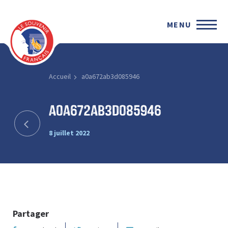
MENU
Accueil
a0a672ab3d085946
a0a672ab3d085946
8 juillet 2022
Partager