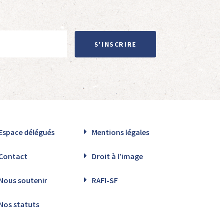
S'INSCRIRE
Espace délégués
Mentions légales
Contact
Droit à l’image
Nous soutenir
RAFI-SF
Nos statuts