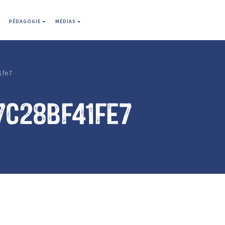
PÉDAGOGIE
MÉDIAS
1fe7
7c28bf41fe7