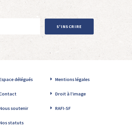
S'INSCRIRE
Espace délégués
Mentions légales
Contact
Droit à l’image
Nous soutenir
RAFI-SF
Nos statuts