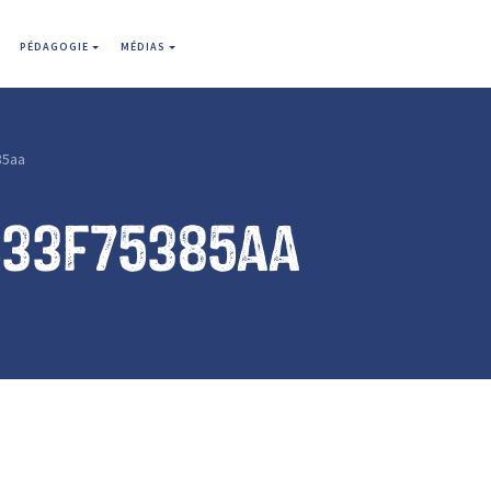
PÉDAGOGIE
MÉDIAS
85aa
633f75385aa