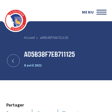
MENU
Accueil
a05b38f7eb711125
a05b38f7eb711125
8 avril 2022
Partager