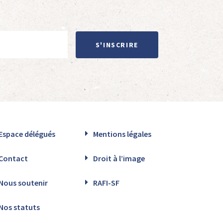
S'INSCRIRE
Espace délégués
Mentions légales
Contact
Droit à l’image
Nous soutenir
RAFI-SF
Nos statuts