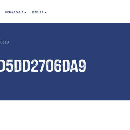
PÉDAGOGIE
MÉDIAS
06da9
d5dd2706da9