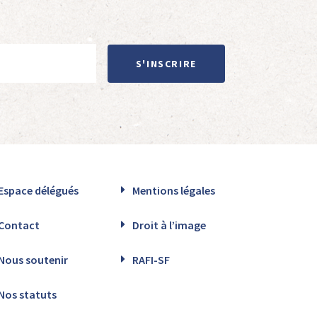
S'INSCRIRE
Espace délégués
Mentions légales
Contact
Droit à l’image
Nous soutenir
RAFI-SF
Nos statuts