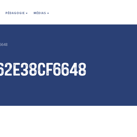
PÉDAGOGIE
MÉDIAS
6648
62e38cf6648