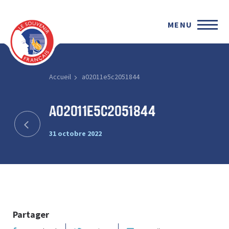
MENU
Accueil
a02011e5c2051844
a02011e5c2051844
31 octobre 2022
Partager